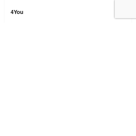
4You
Корисні посилання
Блог про сток
Бренди
Форма додавання сайту
Нещодавні записи