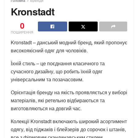
Головна
Бренди
Kronstadt
0
ПОШИРЕННЯ
Kronstadt – данський модний бренд, який пропонує
високоякісний одяг для чоловіків.
Їхній стиль – це поєднання класичного та
сучасного дизайну, що робить їхній одяг
універсальним та позачасовим.
Орієнтація бренду на якість проявляється у виборі
матеріалів, які ретельно відбираються та
виготовляються на довгий час.
Колекції Kronstadt включають широкий асортимент
одягу, від піджаків і блейзерів до сорочок і штанів,
все з фірмовим скандинавським стилем.