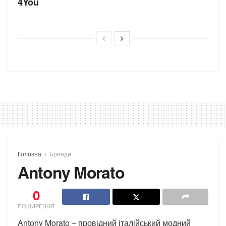
4You
Головна
Бренди
Antony Morato
0
ПОШИРЕННЯ
Antony Morato – провідний італійський модний