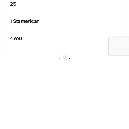
2S
БРЕНДИ
1Stamerican
БРЕНДИ
4You
Корисні посилання
Блог про сток
Бренди