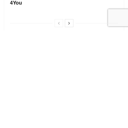
4You
Корисні посилання
Блог про сток
Бренди
Форма додавання сайту
Нещодавні записи
Оптова торгівля стоковим взуттям