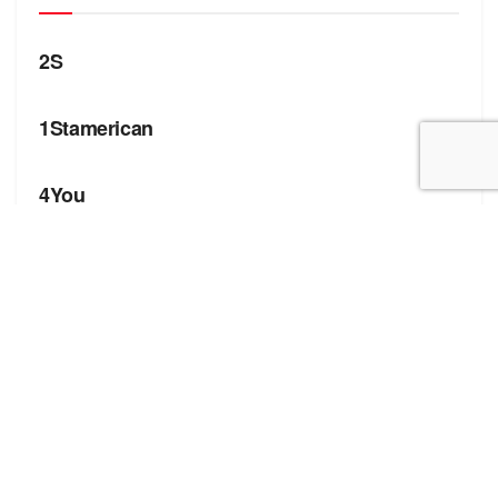
БРЕНДИ
2S
БРЕНДИ
1Stamerican
БРЕНДИ
4You
Корисні посилання