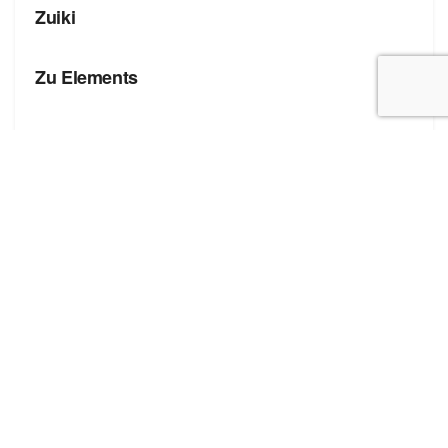
Zuiki
БРЕНДЫ
Zu Elements
БРЕНДЫ
Zona Brera
Полезные ссылки
Блог про сток