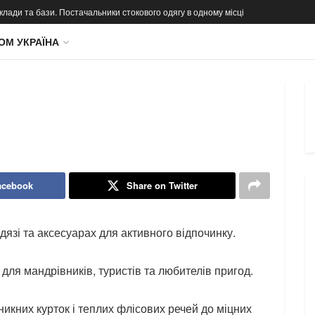
 склади та бази. Постачальники стокового одягу в одному місці
ОМ УКРАЇНА
acebook
Share on Twitter
одязі та аксесуарах для активного відпочинку.
 для мандрівників, туристів та любителів пригод.
никних курток і теплих флісових речей до міцних