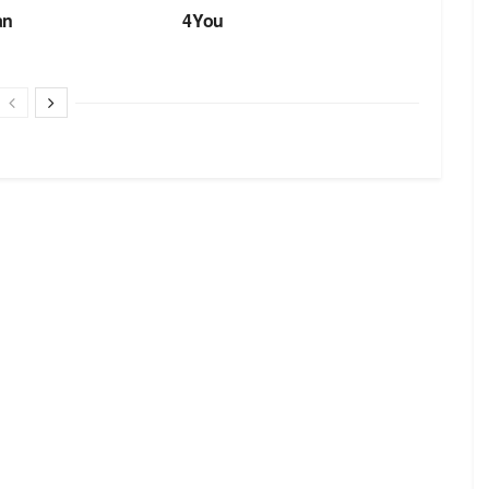
an
4You