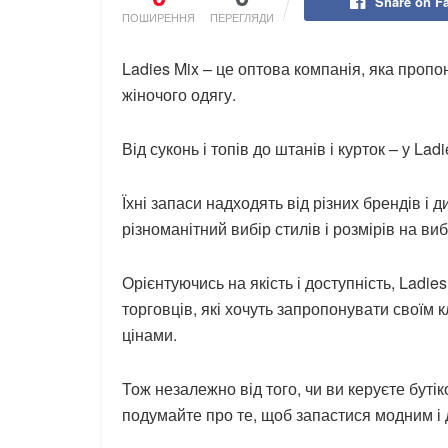
Share on F
ПОШИРЕННЯ
ПЕРЕГЛЯДИ
Ladies Mix – це оптова компанія, яка проп
жіночого одягу.
Від суконь і топів до штанів і курток – у La
Їхні запаси надходять від різних брендів і 
різноманітний вибір стилів і розмірів на виб
Орієнтуючись на якість і доступність, Ladi
торговців, які хочуть запропонувати своїм 
цінами.
Тож незалежно від того, чи ви керуєте бут
подумайте про те, щоб запастися модним і 