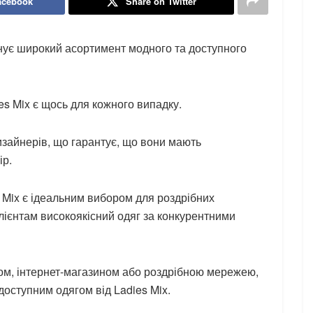
acebook
Share on Twitter
онує широкий асортимент модного та доступного
dies Mix є щось для кожного випадку.
дизайнерів, що гарантує, що вони мають
ір.
es Mix є ідеальним вибором для роздрібних
клієнтам високоякісний одяг за конкурентними
іком, інтернет-магазином або роздрібною мережею,
доступним одягом від Ladies Mix.