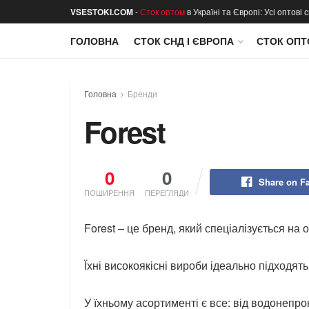
VSESTOKI.COM
-
Сток оптом
в Україні та Європі: Усі оптові
ГОЛОВНА
СТОК СНД І ЄВРОПА
СТОК ОПТ
Головна
Бренди
Forest
0
0
Share on F
ПОШИРЕННЯ
ПЕРЕГЛЯДИ
Forest – це бренд, який спеціалізується на 
Їхні високоякісні вироби ідеально підходять
У їхньому асортименті є все: від водонепро