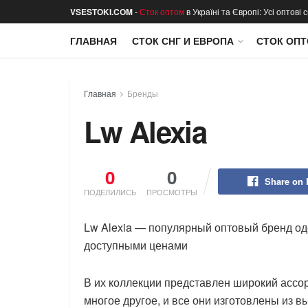
VSESTOKI.COM
-
Сток оптом
в Україні та Європі: Усі оптові
ГЛАВНАЯ
СТОК СНГ И ЕВРОПА
СТОК ОПТ
Главная
Бренды
Lw Alexia
0
0
Share on
ПОДЕЛИЛИСЬ
ПРОСМОТРЫ
Lw Alexia — популярный оптовый бренд о
доступными ценами
В их коллекции представлен широкий ассор
многое другое, и все они изготовлены из 