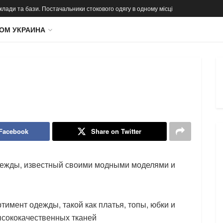
 склади та бази. Постачальники стокового одягу в одному місці
ОМ УКРАИНА
 Facebook
Share on Twitter
дежды, известный своими модными моделями и
тимент одежды, такой как платья, топы, юбки и
высококачественных тканей