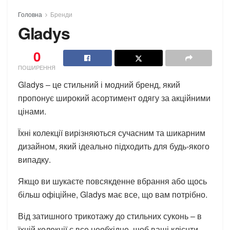
Головна
Бренди
Gladys
0
ПОШИРЕННЯ
Gladys – це стильний і модний бренд, який
пропонує широкий асортимент одягу за акційними
цінами.
Їхні колекції вирізняються сучасним та шикарним
дизайном, який ідеально підходить для будь-якого
випадку.
Якщо ви шукаєте повсякденне вбрання або щось
більш офіційне, Gladys має все, що вам потрібно.
Від затишного трикотажу до стильних суконь – в
їхній колекції є все необхідне, щоб ваші клієнти