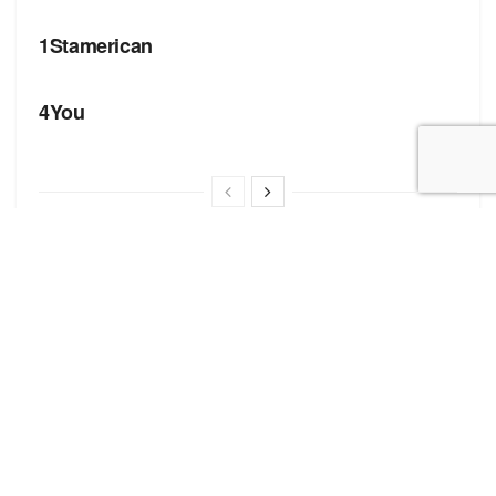
1Stamerican
БРЕНДИ
4You
Корисні посилання
Блог про сток
Бренди
Форма додавання сайту