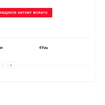
АВЩИКОВ ANTONY MORATO
БРЕНДИ
an
4You