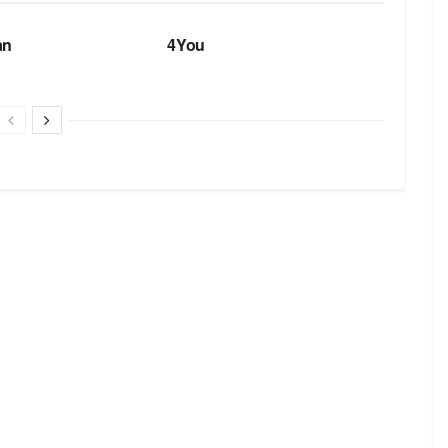
БРЕНДИ
an
4You