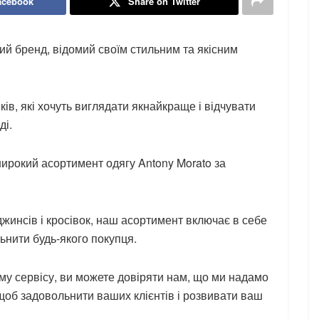
acebook
Share on Twitter
ний бренд, відомий своїм стильним та якісним
іків, які хочуть виглядати якнайкраще і відчувати
ді.
ирокий асортимент одягу Antony Morato за
 джинсів і кросівок, наш асортимент включає в себе
ьнити будь-якого покупця.
му сервісу, ви можете довіряти нам, що ми надамо
щоб задовольнити ваших клієнтів і розвивати ваш