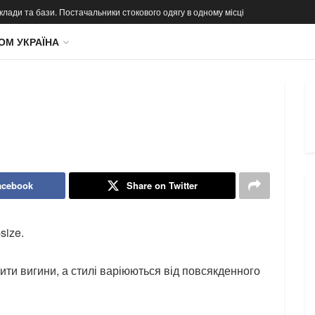
 склади та бази. Постачальники стокового одягу в одному місці
ОМ УКРАЇНА
acebook
Share on Twitter
size.
лити вигини, а стилі варіюються від повсякденного