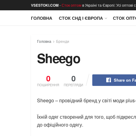
VSESTOKI.COM
-
Сток оптом
в Україні та Європі: Усі оптові
ГОЛОВНА
СТОК СНД І ЄВРОПА
СТОК ОПТ
Головна
Бренди
Sheego
0
0
Share on F
ПОШИРЕННЯ
ПЕРЕГЛЯДИ
Sheego – провідний бренд у світі моди plus-
Їхній одяг створений для того, щоб підкрес
до офіційного одягу.