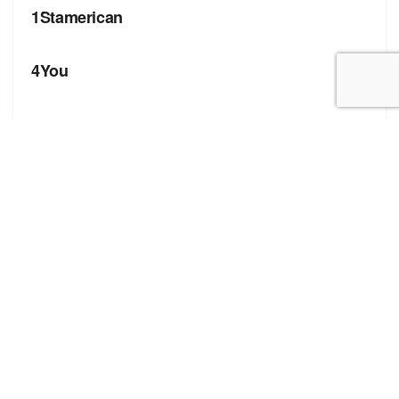
1Stamerican
БРЕНДИ
4You
Корисні посилання
Блог про сток
Бренди
Форма додавання сайту