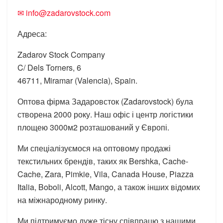
✉ info@zadarovstock.com
Адреса:
Zadarov Stock Company
C/ Dels Torners, 6
46711, Miramar (Valencia), Spain.
Оптова фірма Задаровсток (Zadarovstock) була
створена 2000 року. Наш офіс і центр логістики
площею 3000м2 розташований у Європі.
Ми спеціалізуємося на оптовому продажі
текстильних брендів, таких як Bershka, Cache-
Cache, Zara, Pimkie, Vila, Canada House, Piazza
Italia, Boboli, Alcott, Mango, а також інших відомих
на міжнародному ринку.
Ми підтримуємо дуже тісну співпрацю з нашими