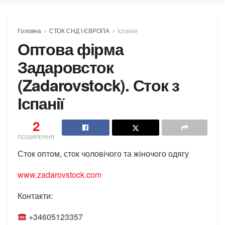
Головна
СТОК СНД І ЄВРОПА
Іспанія
Оптова фірма
Задаровсток
(Zadarovstock). Сток з
Іспанії
2
ПОШИРЕННЯ
Сток оптом, сток чоловічого та жіночого одягу
www.zadarovstock.com
Контакти:
+34605123357