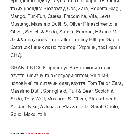
брендового одягу, взуття та аксесуарів з Європи
таких брендів: Broadway, Cos, Zara, Roberta Biagi,
Mango, Fun-Fun, Guess, Fracomina, Vila, Levis
Mustang, Massimo Dutti, S, Oliver Rinascimento, s.
Oliver, Scotch & Soda, Sandro Ferrone, H&amp;M,
Jack&amp;Jones, TomTailor, Tommy Hilfiger, Gap, і
багатьох інших як на території України, так і країн
СНД.
GRAND-STOCK пропонує Вам стоковий одяг,
взуття, білизну та аксесуари оптом, жіночий,
чоловічий та дитячий одяг, взуття: Tom Tailor, Zara,
Massimo Dutti, Springfield, Pull & Bear, Scotch &
Soda, Telly Wejl, Mustang, S. Oliver, Rinascimento,
Adidas, Nike, Avispada, Piazza italia, Sarah Chole,
Solid, Mexx, та ін.