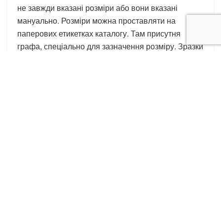
не завжди вказані розміри або вони вказані
мануально. Розміри можна проставляти на
паперових етикетках каталогу. Там присутня
графа, спеціально для зазначення розміру. Зразки
товару – Example, Photo Example. Подробиці та
наявність товару на даний момент – за
телефоном. Тільки самовивіз.
Tags:
одяг і взуття оптом
сток із Германії
сток із Німеччини
Схожі
Публікації