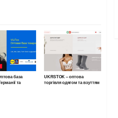
Р
Оптова база
UKRSTOK – оптова
Германії та
торгівля одягом та взуттям