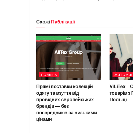
Схожі
Публікації
ПОЛЬЩА
ЖИТОМИ
Прямі поставки колекцій
ViLiTex – 
одягу та взуття від
товарів з 
провідних європейських
Польщі
брендів — без
посередників за низькими
цінами