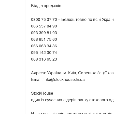
Відділ продажів:
0800 75 37 70 – Безкоштовно по всій Україн
066 557 84 90
093 399 81 03
068 851 75 60
066 068 34 86
095 142 30 74
068 316 63 23
Адреса: Україна, м. Київ, Сирецька 31 (Скл
Email: info@stockhouse.in.ua
StockHouse
один із сучасних лідерів ринку стокового од
Наша організація протягом декількох рокі