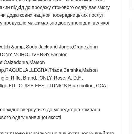
акий підхід до продажу стокового одягу дає змогу
ючи додаткових націнок посередницьких послуг.
ну продукцію максимально доступною для великої
,Scotch &amp; Soda,Jack and Jones,Crane,John
o,TONY MORO,LIVERGY,Fashion
et,Calzedonia,Maison
Gap,RAQUELALLEGRA,Triada,Bershka,Maison
le, Rifle, Brand, ,ONLY, Rose, A. D.F.,
go,FD LOUISE FEST TUNICS,Blue motion, COAT
необхідно звернутися до менеджерів компанії
вого одягу найвищої якості.
ієнт може індивідуально підібрати необхідний тип