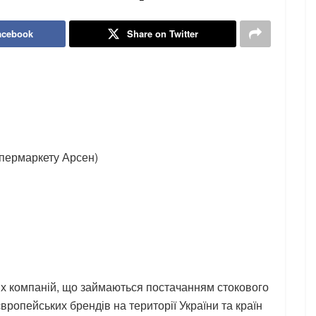
acebook
Share on Twitter
упермаркету Арсен)
 компаній, що займаються постачанням стокового
 європейських брендів на території України та країн