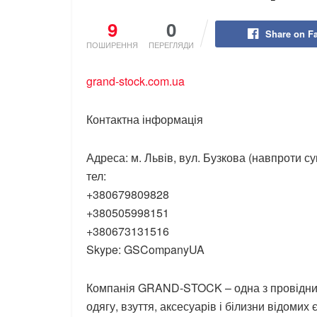
9
0
Share on F
ПОШИРЕННЯ
ПЕРЕГЛЯДИ
grand-stock.com.ua
Контактна інформація
Адреса: м. Львів, вул. Бузкова (навпроти с
тел:
+380679809828
+380505998151
+380673131516
Skype: GSCompanyUA
Компанія GRAND-STOCK – одна з провідних
одягу, взуття, аксесуарів і білизни відомих