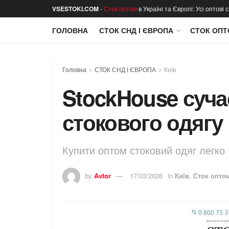
VSESTOKI.COM
-
Сток оптом
в Україні та Європі: Усі оптові
ГОЛОВНА
СТОК СНД І ЄВРОПА
СТОК ОПТ
Головна
СТОК СНД І ЄВРОПА
Київ
StockHouse суча
стокового одягу 
Купити оптом стоковий одяг легко
by
Avtor
17/03/2026
in
Київ
,
Сток опто