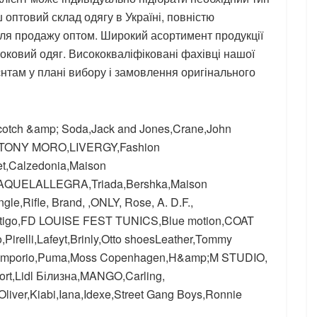
 оптовий склад одягу в Україні, повністю
для продажу оптом. Широкий асортимент продукції
оковий одяг. Висококваліфіковані фахівці нашої
єнтам у плані вибору і замовлення оригінального
,Scotch &amp; Soda,Jack and Jones,Crane,John
o,TONY MORO,LIVERGY,Fashion
et,Calzedonia,Maison
RAQUELALLEGRA,Triada,Bershka,Maison
le,Rifle, Brand, ,ONLY, Rose, A. D.F.,
go,FD LOUISE FEST TUNICS,Blue motion,COAT
,Pirelli,Lafeyt,Brinly,Otto shoesLeather,Tommy
mo Emporio,Puma,Moss Copenhagen,H&amp;M STUDIO,
port,Lidl Білизна,MANGO,Carling,
ver,Kiabi,Iana,Idexe,Street Gang Boys,Ronnie