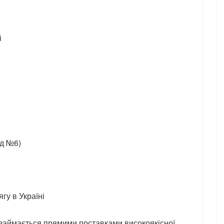
і
ад №6)
ягу в Україні
в займається прямими поставками високоякісної