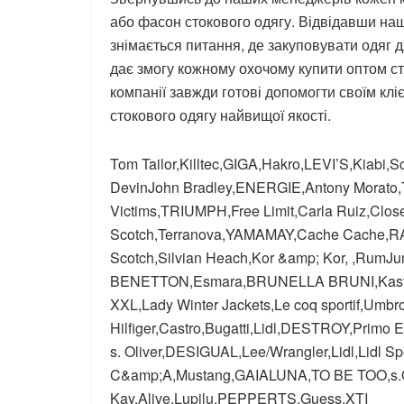
або фасон стокового одягу. Відвідавши наш
знімається питання, де закуповувати одяг 
дає змогу кожному охочому купити оптом ст
компанії завжди готові допомогти своїм клі
стокового одягу найвищої якості.
Tom Tailor,Killtec,GIGA,Hakro,LEVI’S,Kiabi
DevinJohn Bradley,ENERGIE,Antony Morat
Victims,TRIUMPH,Free Limit,Carla Ruiz,Clos
Scotch,Terranova,YAMAMAY,Cache Cache,
Scotch,Silvian Heach,Kor &amp; Kor, ,RumJung
BENETTON,Esmara,BRUNELLA BRUNI,Kasti
XXL,Lady Winter Jackets,Le coq sportif,Umbro
Hilfiger,Castro,Bugatti,Lidl,DESTROY,Pri
s. Oliver,DESIGUAL,Lee/Wrangler,Lidl,Lidl S
C&amp;A,Mustang,GAIALUNA,TO BE TOO,s.Oli
Kay,Alive,Lupilu,PEPPERTS,Guess,XTI