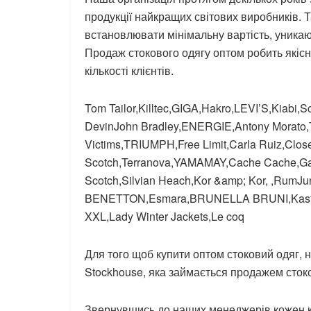
продукції найкращих світових виробників. Т
встановлювати мінімальну вартість, уника
Продаж стокового одягу оптом робить якіс
кількості клієнтів.
Tom Tailor,Killtec,GIGA,Hakro,LEVI’S,Kiabi
DevinJohn Bradley,ENERGIE,Antony Morat
Victims,TRIUMPH,Free Limit,Carla Ruiz,Clos
Scotch,Terranova,YAMAMAY,Cache Cache,
Scotch,Silvian Heach,Kor &amp; Kor, ,RumJung
BENETTON,Esmara,BRUNELLA BRUNI,Kasti
XXL,Lady Winter Jackets,Le coq
Для того щоб купити оптом стоковий одяг, 
Stockhouse, яка займається продажем стоко
Звернувшись до наших менеджерів кожен кл