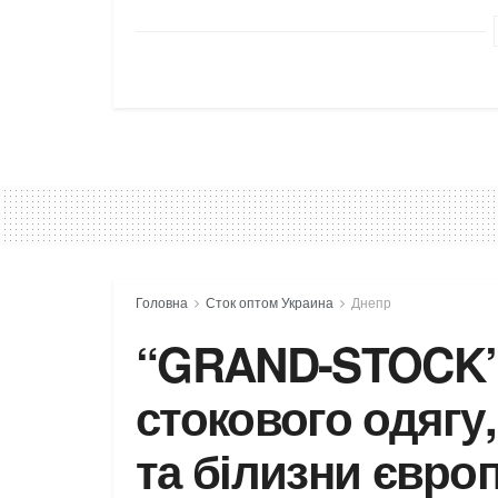
Головна
Сток оптом Украина
Днепр
“GRAND-STOCK” 
стокового одягу,
та білизни євро