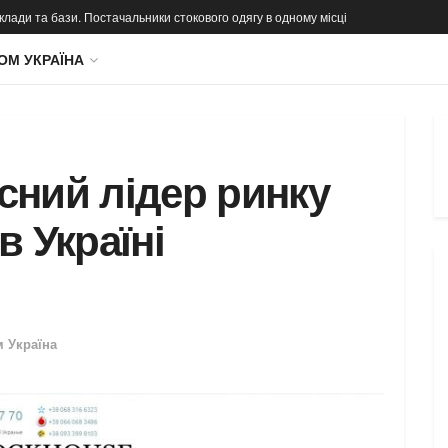
 склади та бази. Постачальники стокового одягу в одному місці
ОМ УКРАЇНА
сний лідер ринку
в Україні
м Україна